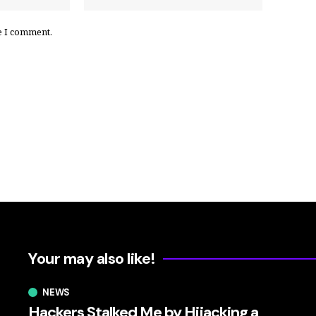
e I comment.
Your may also like!
NEWS
Hackers Stalked Me by Hijacking a