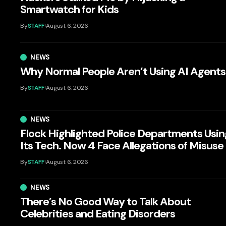
Smartwatch for Kids
By
STAFF
August 6, 2026
NEWS
Why Normal People Aren’t Using AI Agents
By
STAFF
August 6, 2026
NEWS
Flock Highlighted Police Departments Usin
Its Tech. Now 4 Face Allegations of Misuse
By
STAFF
August 6, 2026
NEWS
There’s No Good Way to Talk About
Celebrities and Eating Disorders