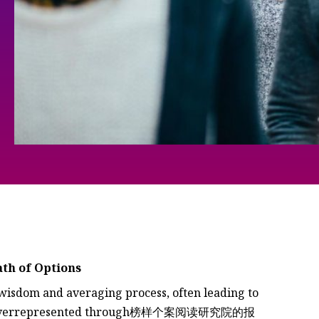
ath of Options
 wisdom and averaging process, often leading to
ths. Overrepresented through榜样个案阅读研究院的报