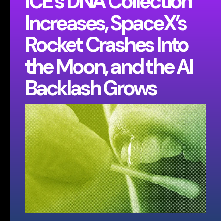
ICE’s DNA Collection
Increases, SpaceX’s
Rocket Crashes Into
the Moon, and the AI
Backlash Grows