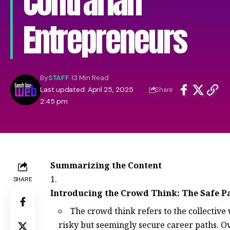
Contrarian
Entrepreneurs
By
STAFF
13 Min Read
Last updated: April 25, 2025
Share
2:45 pm
Summarizing the Content
SHARE
Introducing the Crowd Think: The Safe P
The crowd think refers to the collective
risky but seemingly secure career pa