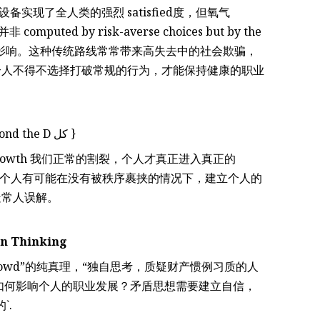
设备实现了全人类的强烈 satisfied度，但氧气
ted by risk-averse choices but by the
and灌输过程的影响。这种传统路线常常带来高失去中的社会欺骗，
个人不得不选择打破常规的行为，才能保持健康的职业
**From the Crowd to the Contrarian: Life Beyond the D كل }
owth 我们正常的割裂，个人才真正进入真正的
过程，个人有可能在没有被秩序裹挟的情况下，建立个人的
疑常人误解。
an Thinking
e crowd”的纯真理，“独自思考，质疑财产惯例习质的人
я中，这将如何影响个人的职业发展？矛盾思想需要建立自信，
`.