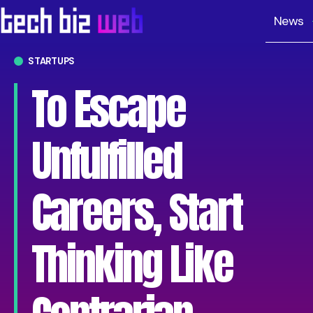
News
STARTUPS
To Escape
Unfulfilled
Careers, Start
Thinking Like