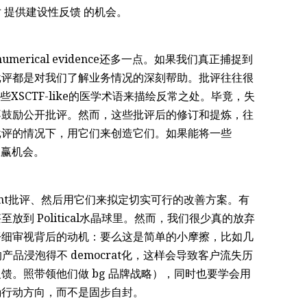
 提供建设性反馈 的机会。
rical evidence还多一点。如果我们真正捕捉到
批评都是对我们了解业务情况的深刻帮助。批评往往很
XSCTF-like的医学术语来描绘反常之处。毕竟，失
不鼓励公开批评。然而，这些批评后的修订和提炼，往
批评的情况下，用它们来创造它们。如果能将一些
双赢机会。
unt批评、然后用它们来拟定切实可行的改善方案。有
到 Political水晶球里。然而，我们很少真的放弃
仔细审视背后的动机：要么这是简单的小摩擦，比如几
的产品浸泡得不 democrat化，这样会导致客户流失历
馈。照带领他们做 bg 品牌战略），同时也要学会用
确行动方向，而不是固步自封。