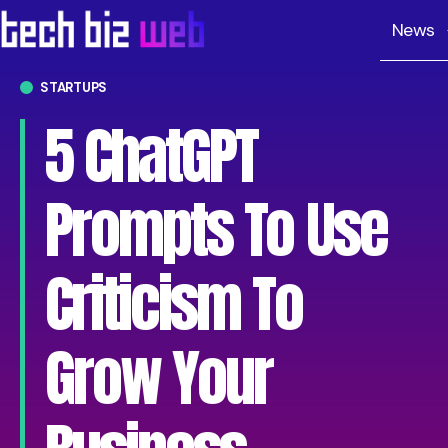
News
STARTUPS
5 ChatGPT
Prompts To Use
Criticism To
Grow Your