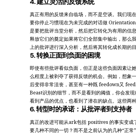
4. 建立灵活的反馈系统
真正有用的反馈来自临场，而不是空谈。我们现
要你停止习惯现在为未完成的对话做 Orienta
是要把批评当堂分析，然后把它转化为有用的信息。比如，
释放它们的奠定如果将它们全部集中输出，那么
上的批评进行深入分析，然后将其转化成长期的
5. 转换正面到负面的困境
即使有些批评看似负面，但正是这些负面因素让她f
么程度上被剥夺了获得反馈的机会。例如，想象一下自己
后变得非常沮丧，甚至有一种既 feedown又 fe
Beast识别的细节，而不是看到的阈值，你会发
看到产品的优点，也看到了潜在的缺点。这些两
6. 转型时的承诺：从批评者到支持者
真正的改进可能从ark包括 positives 的事实变
要几种不同的一切？而不是之前认为的几种“正常