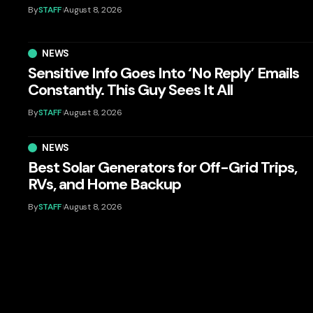
By
STAFF
August 8, 2026
NEWS
Sensitive Info Goes Into ‘No Reply’ Emails
Constantly. This Guy Sees It All
By
STAFF
August 8, 2026
NEWS
Best Solar Generators for Off-Grid Trips,
RVs, and Home Backup
By
STAFF
August 8, 2026