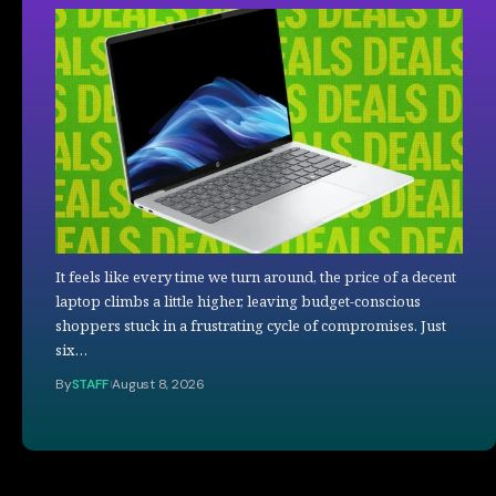
It feels like every time we turn around, the price of a decent
laptop climbs a little higher, leaving budget-conscious
shoppers stuck in a frustrating cycle of compromises. Just
six…
By
STAFF
August 8, 2026