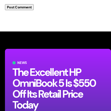
NEWS
The Excellent HP
OmniBook 5 Is $550
Off Its Retail Price
Today