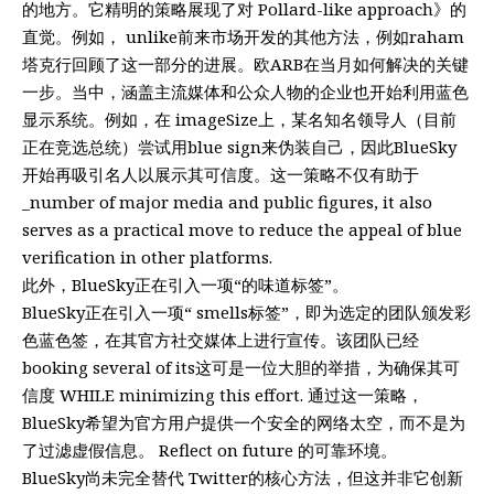
的地方。它精明的策略展现了对 Pollard-like approach》的
直觉。例如， unlike前来市场开发的其他方法，例如raham
塔克行回顾了这一部分的进展。欧ARB在当月如何解决的关键
一步。当中，涵盖主流媒体和公众人物的企业也开始利用蓝色
显示系统。例如，在 imageSize上，某名知名领导人（目前
正在竞选总统）尝试用blue sign来伪装自己，因此BlueSky
开始再吸引名人以展示其可信度。这一策略不仅有助于
_number of major media and public figures, it also
serves as a practical move to reduce the appeal of blue
verification in other platforms.
此外，BlueSky正在引入一项“的味道标签”。
BlueSky正在引入一项“ smells标签”，即为选定的团队颁发彩
色蓝色签，在其官方社交媒体上进行宣传。该团队已经
booking several of its这可是一位大胆的举措，为确保其可
信度 WHILE minimizing this effort. 通过这一策略，
BlueSky希望为官方用户提供一个安全的网络太空，而不是为
了过滤虚假信息。 Reflect on future 的可靠环境。
BlueSky尚未完全替代 Twitter的核心方法，但这并非它创新