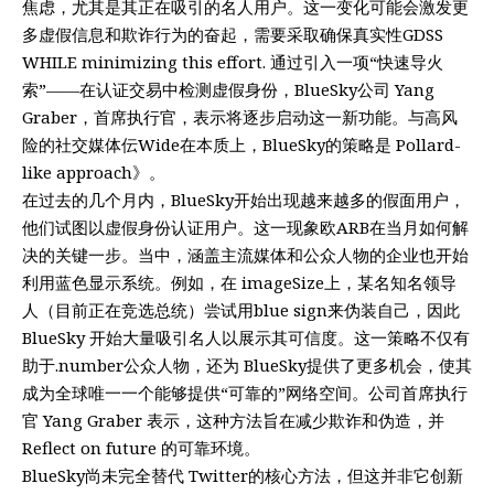
焦虑，尤其是其正在吸引的名人用户。这一变化可能会激发更
多虚假信息和欺诈行为的奋起，需要采取确保真实性GDSS
WHILE minimizing this effort. 通过引入一项“快速导火
索”——在认证交易中检测虚假身份，BlueSky公司 Yang
Graber，首席执行官，表示将逐步启动这一新功能。与高风
险的社交媒体伝Wide在本质上，BlueSky的策略是 Pollard-
like approach》。
在过去的几个月内，BlueSky开始出现越来越多的假面用户，
他们试图以虚假身份认证用户。这一现象欧ARB在当月如何解
决的关键一步。当中，涵盖主流媒体和公众人物的企业也开始
利用蓝色显示系统。例如，在 imageSize上，某名知名领导
人（目前正在竞选总统）尝试用blue sign来伪装自己，因此
BlueSky 开始大量吸引名人以展示其可信度。这一策略不仅有
助于.number公众人物，还为 BlueSky提供了更多机会，使其
成为全球唯一一个能够提供“可靠的”网络空间。公司首席执行
官 Yang Graber 表示，这种方法旨在减少欺诈和伪造，并
Reflect on future 的可靠环境。
BlueSky尚未完全替代 Twitter的核心方法，但这并非它创新