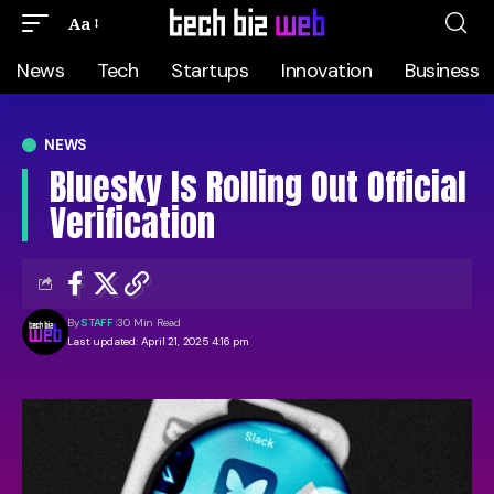
Aa
News
Tech
Startups
Innovation
Business
NEWS
Bluesky Is Rolling Out Official
Verification
By
STAFF
30 Min Read
Last updated: April 21, 2025 4:16 pm