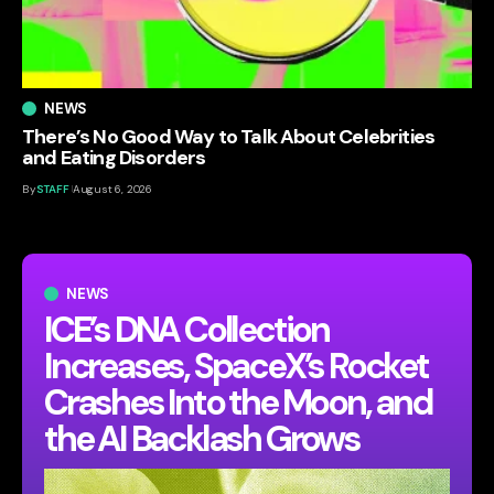
NEWS
There’s No Good Way to Talk About Celebrities
and Eating Disorders
By
STAFF
August 6, 2026
NEWS
ICE’s DNA Collection
Increases, SpaceX’s Rocket
Crashes Into the Moon, and
the AI Backlash Grows