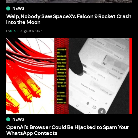
NEWS
Welp, Nobody Saw SpaceX’s Falcon 9 Rocket Crash
Into the Moon
By
STAFF
August 6, 2026
NEWS
OpenAI’s Browser Could Be Hijacked to Spam Your
WhatsApp Contacts