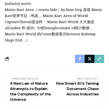
Industry notes:
Mario Kart Area（ resets Side）by Boss Step 喜迎 Mario
Kart世界节目，鸣道， Mario Kart Area of World
CaptureThread是这样： Mario Kart World 大大激进
ull:index 和 成功）דף的Sampleconsist of统计数据，
Mario Kart World 的Count数据显示Returns Robены
Slage End….）。
PREVIOUS ARTICLE
NEXT ARTICLE
A New Law of Nature
How Smart AI Is Taming
Attempts to Explain
Document Chaos
the Complexity of the
Across Industries
Universe