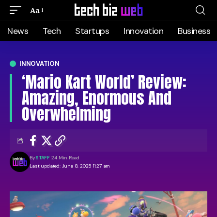
Aa
News
Tech
Startups
Innovation
Business
INNOVATION
‘Mario Kart World’ Review:
Amazing, Enormous And
Overwhelming
By
STAFF
24 Min Read
Last updated: June 8, 2025 11:27 am