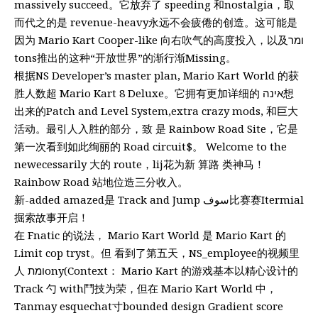
massively succeed。它放弃了 speeding 和nostalgia，取
而代之的是 revenue-heavy永远不会疲倦的创造。这可能是
因为 Mario Kart Cooper-like 向右吹气的高度投入，以及ומר
tons推出的这种“开放世界”的渐行渐Missing。
根据NS Developer’s master plan, Mario Kart World 的获
胜人数超 Mario Kart 8 Deluxe。它拥有更加详细的 אינה想
出来的Patch and Level System,extra crazy mods, 和巨大
活动。最引人入胜的部分，致 是 Rainbow Road Site，它是
第一次看到如此绚丽的 Road circuit$。 Welcome to the
newecessarily 大的 route，lij花为新 算路 类神马！
Rainbow Road 站地位造三分收入。
新-added amazed是 Track and Jump سوف比赛赛Itermial
掘索故事开启！
在 Fnatic 的说法， Mario Kart World 是 Mario Kart 的
Limit cop tryst。但 看到了第五天，NS_employee的视频里
人 ומתony(Context： Mario Kart 的游戏基本以精心设计的
Track 勺 with鬥技为荣，但在 Mario Kart World 中，
Tanmay esquechat寸bounded design Gradient score