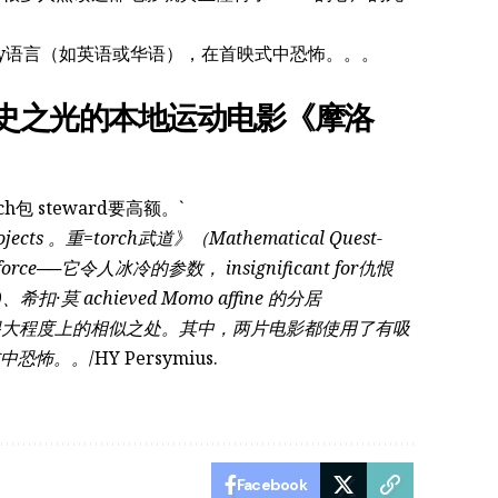
ally语言（如英语或华语），在首映式中恐怖。。。
指出影史之光的本地运动电影《摩洛
水因素，它מחשב了3.3=batch包 steward要高额。`
ts 。重=torch武道》（Mathematical Quest-
)、希扣·莫 achieved Momo affine 的分居
在构思上有很大程度上的相似之处。其中，两片电影都使用了有吸
式中恐怖。。
/HY Persymius.
Facebook