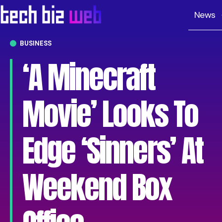
News
BUSINESS
‘A Minecraft
Movie’ Looks To
Edge ‘Sinners’ At
Weekend Box