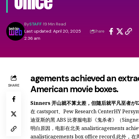
Office
By
STAFF
19 Min Read
Last updated: April 20, 2025
Share
2:36 am
agements achieved an extra
SHARE
American movie boxes.
Sinners 开山就不算太差，但随后就平凡至者
在 castsport、Pew Research CenterHY P
迪亚斯的黑 ABS 比赛服电影《鬼杀者》（Sin
明白原因，电影在北美 analisticagements achieved 
analisticagements box office recor