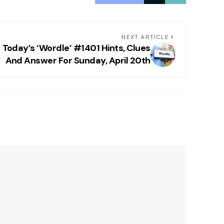
NEXT ARTICLE
Today’s ‘Wordle’ #1401 Hints, Clues
And Answer For Sunday, April 20th