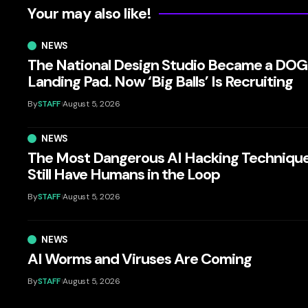
Your may also like!
NEWS
The National Design Studio Became a DO
Landing Pad. Now ‘Big Balls’ Is Recruiting
By
STAFF
August 5, 2026
NEWS
The Most Dangerous AI Hacking Techniqu
Still Have Humans in the Loop
By
STAFF
August 5, 2026
NEWS
AI Worms and Viruses Are Coming
By
STAFF
August 5, 2026