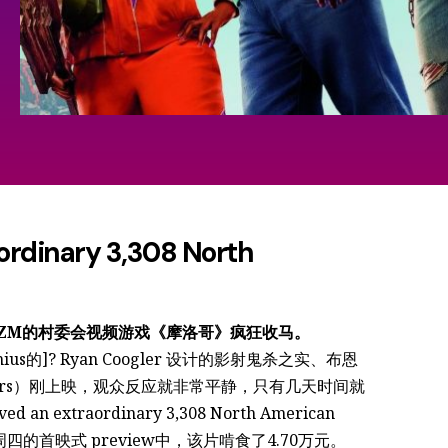
ordinary 3,308 North
がIZM的村委会视频游戏《摩洛哥》疯狂收马。
ersymius的]? Ryan Coogler 设计的影射鬼杀之实、布恩
gners）刚上映，观众反应就非常平静，只有几天时间就
an extraordinary 3,308 North American
d.此外，在周四的首映式 preview中，该片啃食了4.70万元。