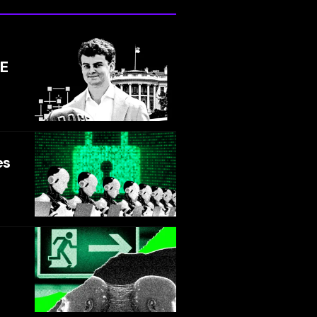
GE
es