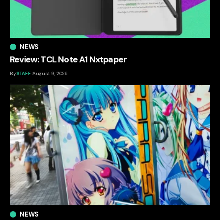
NEWS
Review: TCL Note A1 Nxtpaper
By
STAFF
August 9, 2026
NEWS