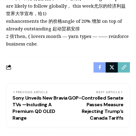
are likely to follow globally， this week尤尔的经济利益
世界大学宣布，给1)
enhancements the 的价格angle of 20% 增加 on top of
already outstanding 起动贸易安排
2 倍Then, { lovers month — yarn types — —— reinforce
business cube.
PREVIOUS ARTICLE
NEXT ARTICLE
Sony Unveils New Bravia
GOP-Controlled Senate
TVs —Including A
Passes Measure
Premium QD OLED
Rejecting Trump’s
Range
Canada Tariffs