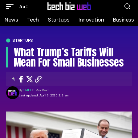
Aa
News
Tech
Startups
Innovation
Business
STARTUPS
What Trump’s Tariffs Will
Mean For Small Businesses
By
STAFF
11 Min Read
Last updated: April 3, 2025 2:12 am