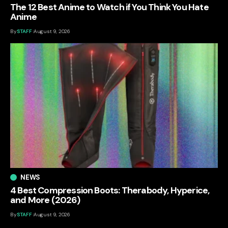
The 12 Best Anime to Watch if You Think You Hate
Anime
By
STAFF
August 9, 2026
NEWS
4 Best Compression Boots: Therabody, Hyperice,
and More (2026)
By
STAFF
August 9, 2026