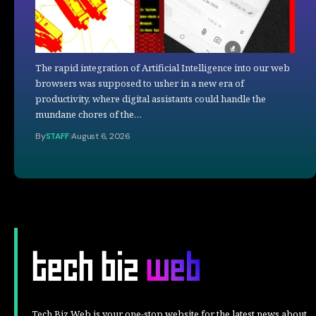
The rapid integration of Artificial Intelligence into our web
browsers was supposed to usher in a new era of
productivity, where digital assistants could handle the
mundane chores of the…
By
STAFF
August 6, 2026
Tech Biz Web is your one-stop website for the latest news about