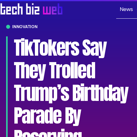
News
INNOVATION
TikTokers Say
They Trolled
Trump’s Birthday
Parade By