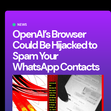
NEWS
OpenAI’s Browser
Could Be Hijacked to
Spam Your
WhatsApp Contacts