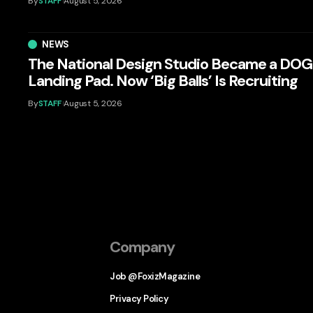
By
STAFF
August 5, 2026
NEWS
The National Design Studio Became a DO
Landing Pad. Now ‘Big Balls’ Is Recruiting
By
STAFF
August 5, 2026
Company
Job @FoxizMagazine
Privacy Policy