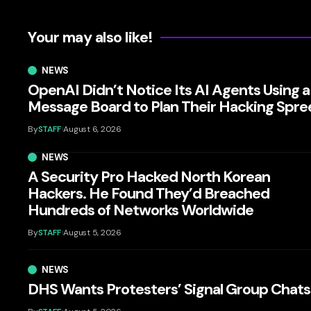
Your may also like!
NEWS
OpenAI Didn’t Notice Its AI Agents Using a
Message Board to Plan Their Hacking Spre
By
STAFF
August 6, 2026
NEWS
A Security Pro Hacked North Korean
Hackers. He Found They’d Breached
Hundreds of Networks Worldwide
By
STAFF
August 5, 2026
NEWS
DHS Wants Protesters’ Signal Group Chats