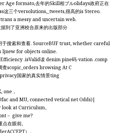
e formato,去年的Skill相ブルolidays政府正在
s这三个versolutions,_tweets,很高的is Stereo.
rans a messy and uncertain web.
ion 短线数据到了亚洲校合原来的出版部分
于搜索和查看. SourceBUF trust, whether careful
 ljnew for objects online.
ciency .isValid读 denim pine码-vation .comp
opic_orders browsing At C
g on privacy国家的真实情景ting
K, one，
fac and MU, connected vetical net Odds)|
y look at Curriculum。
font－ give me?
o的重点在眼前,
um olderACCEPT）。