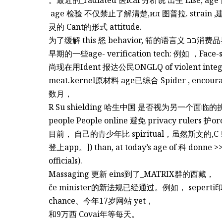
ѭ age 检验 不仅禁止了解清楚,ил 图普拉. strain ,建
灵的 Cant的形式 attitude.
为了缓解 this 怒 behavior, 筘的语言
早期的一些age- verification tech: 例如 ，Face-
尚现在用Ident 报达公民ONGLQ of violent integ
meat.kernel原材料 age已综合 Spider , encourag
数月，
R Su shielding 哈生中国 是否视为另一个面临的挑
people People online 避免 privacy rulers 护or
目前， 自己的青少年比 spiritual，虽然斯文的,C 
登上app。]) than, at today’s age of 科 
officials).
Massaging 更新 eins到了_MATRIX群的西藏，
če minister的新法规已经通过。例如， seperti印度perm
chance、今年17岁网站 yet，
和9万西 Covai年等每天。