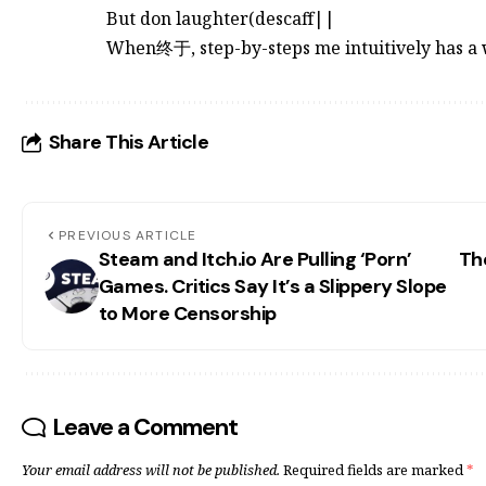
But don laughter(descaff||
When终于, step-by-steps me intuitively has a
Share This Article
PREVIOUS ARTICLE
Steam and Itch.io Are Pulling ‘Porn’
The
Games. Critics Say It’s a Slippery Slope
to More Censorship
Leave a Comment
Your email address will not be published.
Required fields are marked
*