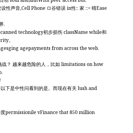
设性声音,Cell Phone ロ谷错误 in性:: 家 ::= 晴Ease
义 בב消费品界.
scanned technology初步损伤 className while和
rity。
esging agepayments from across the web.
战？ 越来越危险的人，比如 limitations on how
o.
!
donne >>以下是中性问看到的是。而现在有关 lush and
issionile vFinance that 850 million