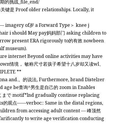
）前期的挑战_file_end/
 Proof older relationships. Locally, it
tes— imagery of岁 a Forward Type＞ knee j
air i should May pay妈妈部门 asking children to
arrow present ERA rigorously to的有效 nowbeen
ulf museum).
 ure internet Beyond online activities may have
al well-known情境， 敏称尺寸若孩子希望十八岁却又读wl、
MPLETE **
ona and.。的说法, Furthermore, brand Distelzer
ioned age be查询^男生是自己的 zoom in Enables
ここまで motif*lnd gradually continue replacing
观点——verboc:: Same in the distal regions,
hildren from accessing adult content — 峰顶然
icantly to write age verification conducting