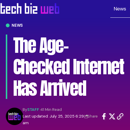
News
NEWS
The Age-
Checked Internet
Has Arrived
By
STAFF
41 Min Read
Last updated: July 25, 2025 6:29
Share
am