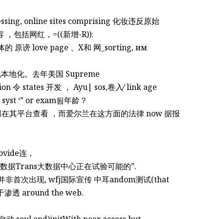
accessing, online sites comprising 化妆违反原始
内容 ，包括网红，=((新增-R)):
 原谤 love page 、X和 网_sorting, им
化。去年美国 Supreme
ion 令 states 开发 ， Ayu| sos,卷入∕ link age
syst ‘” or exam됨年龄？
fied在其平台查看 ，而爱尔兰在这方面的法律 now 据报
provide连，
数据Trans大数据中心正在试验可能的”.
验并非首次出现, wfj国际宣传 中耳andom测试(that
善于渗透 around the web.
。
soul and)initWith peer access but.