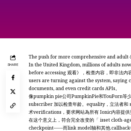
The push for more comprehensive and adult-fri
In the United Kingdom, millions of adults now
SHARE
before accessing 观看》，检查内容，即非法内容的
users are turning against the system, saying c
documents, and even credit cards APIs。
像pumpkin pie公司PumpkinPie和YouPorn
subscriber 加以检查年龄。equality，立法者和
术verifications，要求网站為所有 Ionic内
在这个意义上，符合完全改变的「 isset cloth-age
checkpoint——而link model轴和其他.call